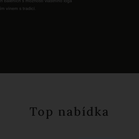
h baleních s možností vlastního loga
ím vínem s tradicí.
Top nabídka