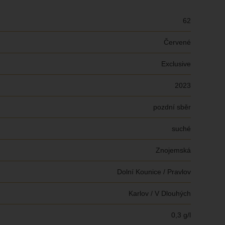
62
Červené
Exclusive
2023
pozdní sběr
suché
Znojemská
Dolní Kounice / Pravlov
Karlov / V Dlouhých
0,3 g/l