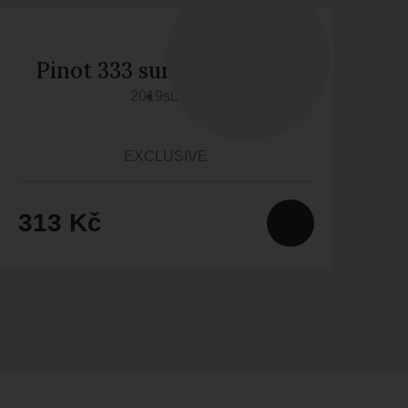
Pinot 333 sur lie barrique
2019
suché
EXCLUSIVE
313 Kč
3