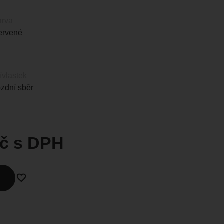
arva
ervené
ívlastek
zdní sběr
č
s DPH