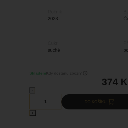
Ročník
B
2023
Č
Cukr
Př
suché
po
Skladem
Kdy dostanu zboží?
374
K
-
DO KOŠÍKU
+