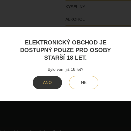
KYSELINY
ALKOHOL
BEZCUKERNÝ EXTRAKT
ELEKTRONICKÝ OBCHOD JE
ALERGENY
DOSTUPNÝ POUZE PRO OSOBY
STARŠÍ 18 LET.
Bylo vám již 18 let?
ANO
NE