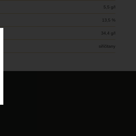
5,5 g/l
13,5 %
34,4 g/l
siřičitany