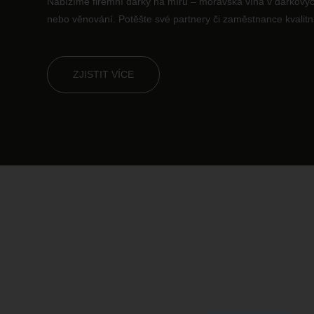
Nabízíme firemní dárky na míru – moravská vína v dárkovýc
nebo věnování. Potěšte své partnery či zaměstnance kvalitn
ZJISTIT VÍCE