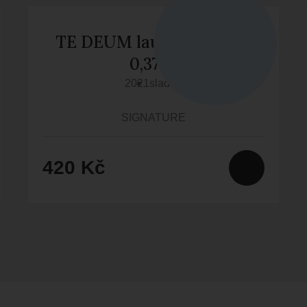
TE DEUM laudamus (MT)
0,375 l
2021
sladké
SIGNATURE
420 Kč