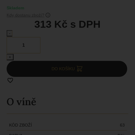
Skladem
Kdy dostanu zboží?
313
Kč
s DPH
-
+
DO KOŠÍKU
O víně
KÓD ZBOŽÍ
63