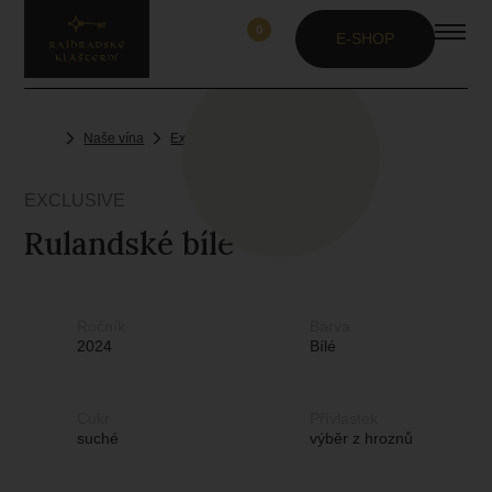
0
E-SHOP
Naše vína
Exclusive
Rulandské bílé
EXCLUSIVE
Rulandské bílé
Ročník
Barva
2024
Bílé
Cukr
Přívlastek
suché
výběr z hroznů