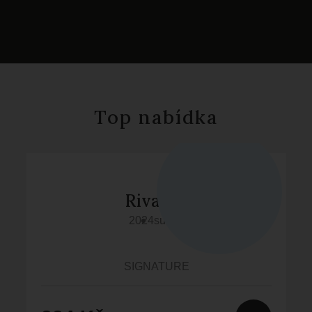
Top nabídka
Rivaner
2024
suché
SIGNATURE