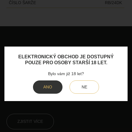
ČÍSLO ŠARŽE
RB/24DK
ELEKTRONICKÝ OBCHOD JE DOSTUPNÝ
Pro firmy
POUZE PRO OSOBY STARŠÍ 18 LET.
Bylo vám již 18 let?
Nabízíme firemní dárky na míru – moravská vína v dárkových
ANO
NE
baleních s možností vlastního loga nebo věnování. Potěšte své
partnery či zaměstnance kvalitním vínem s tradicí.
ZJISTIT VÍCE