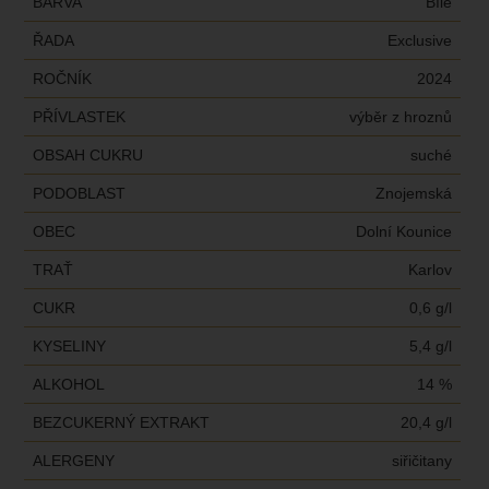
BARVA
Bílé
ŘADA
Exclusive
ROČNÍK
2024
PŘÍVLASTEK
výběr z hroznů
OBSAH CUKRU
suché
PODOBLAST
Znojemská
OBEC
Dolní Kounice
TRAŤ
Karlov
CUKR
0,6 g/l
KYSELINY
5,4 g/l
ALKOHOL
14 %
BEZCUKERNÝ EXTRAKT
20,4 g/l
ALERGENY
siřičitany